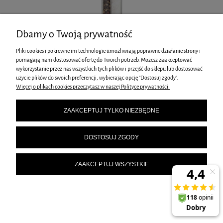
Dbamy o Twoją prywatność
Pliki cookies i pokrewne im technologie umożliwiają poprawne działanie strony i
pomagają nam dostosować ofertę do Twoich potrzeb. Możesz zaakceptować
wykorzystanie przez nas wszystkich tych plików i przejść do sklepu lub dostosować
MŁYNEK DO PIEPRZU I SOLI BERLINGER HAUS BH-8579 TAUPE
użycie plików do swoich preferencji, wybierając opcję "Dostosuj zgody".
78,00 zł
Więcej o plikach cookies przeczytasz w naszej Polityce prywatności.
ZAAKCEPTUJ TYLKO NIEZBĘDNE
DOSTOSUJ ZGODY
ZAAKCEPTUJ WSZYSTKIE