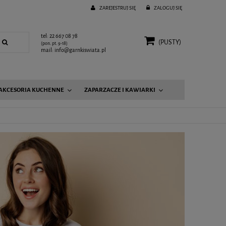
ZAREJESTRUJ SIĘ
ZALOGUJ SIĘ
tel: 22 667 08 78
(PUSTY)
(pon. pt. 9-18)
mail: info@garnkiswiata.pl
AKCESORIA KUCHENNE
ZAPARZACZE I KAWIARKI