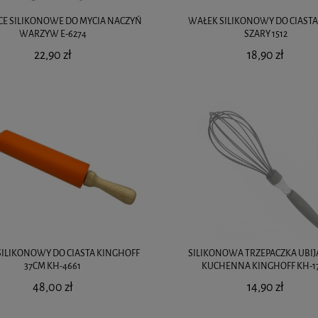
E SILIKONOWE DO MYCIA NACZYŃ
WAŁEK SILIKONOWY DO CIASTA
WARZYW E-6274
SZARY 1512
22,90 zł
18,90 zł
SILIKONOWY DO CIASTA KINGHOFF
SILIKONOWA TRZEPACZKA UBIJ
37CM KH-4661
KUCHENNA KINGHOFF KH-1
48,00 zł
14,90 zł