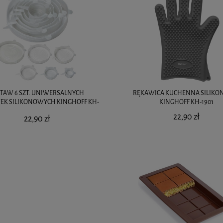
STAW 6 SZT. UNIWERSALNYCH
RĘKAWICA KUCHENNA SILIK
EK SILIKONOWYCH KINGHOFF KH-
KINGHOFF KH-1901
1902
22,90 zł
22,90 zł