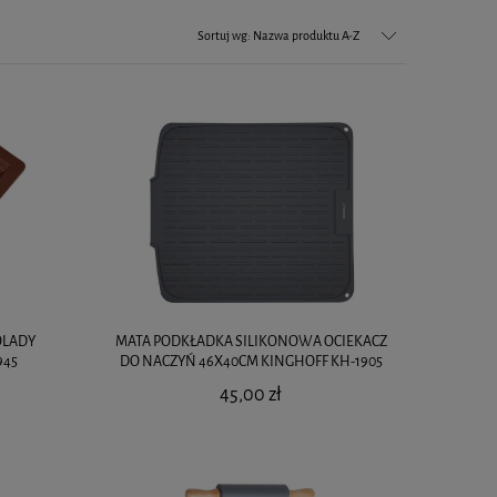
Sortuj wg:
Nazwa produktu A-Z
OLADY
MATA PODKŁADKA SILIKONOWA OCIEKACZ
945
DO NACZYŃ 46X40CM KINGHOFF KH-1905
45,00 zł