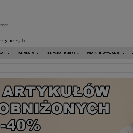
szty-przesylki
OŻE
JADALNIA
TERMOSY I KUBKI
PRZECHOWYWANIE
AGD