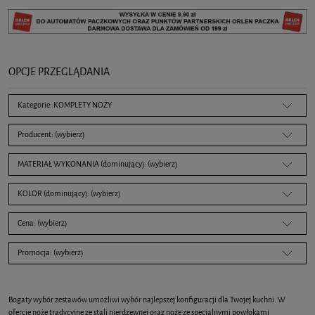
OPCJE PRZEGLĄDANIA
Kategorie: KOMPLETY NOŻY
Producent: (wybierz)
MATERIAŁ WYKONANIA (dominujący): (wybierz)
KOLOR (dominujący): (wybierz)
Cena: (wybierz)
Promocja: (wybierz)
Bogaty wybór zestawów umożliwi wybór najlepszej konfiguracji dla Twojej kuchni. W
ofercie noże tradycyjne ze stali nierdzewnej oraz noże ze specjalnymi powłokami