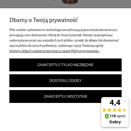
ZESTAW 5 NOŻY KUCHENNYCH W STOJAKU KLAUSBERG KB-7800
Dbamy o Twoją prywatność
85,00 zł
Pliki cookies i pokrewne im technologie umożliwiają poprawne działanie strony i
pomagają nam dostosować ofertę do Twoich potrzeb. Możesz zaakceptować
wykorzystanie przez nas wszystkich tych plików i przejść do sklepu lub dostosować
użycie plików do swoich preferencji, wybierając opcję "Dostosuj zgody".
Więcej o plikach cookies przeczytasz w naszej Polityce prywatności.
ZAAKCEPTUJ TYLKO NIEZBĘDNE
DOSTOSUJ ZGODY
ZAAKCEPTUJ WSZYSTKIE
ZESTAW NOŻY BERLINGER HAUS BH-2805 W BLOKU BAMBUSOWYM (1)
299,00 zł