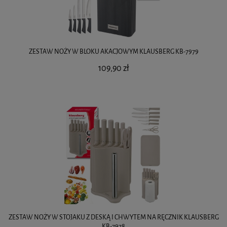
ZESTAW NOŻY W BLOKU AKACJOWYM KLAUSBERG KB-7979
109,90 zł
ZESTAW NOŻY W STOJAKU Z DESKĄ I CHWYTEM NA RĘCZNIK KLAUSBERG
KB-7978