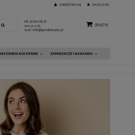
ZAREJESTRUJ SIĘ
ZALOGUJ SIĘ
tel: 22 667 08 78
(PUSTY)
(pon. pt. 9-18)
mail: info@garnkiswiata.pl
AKCESORIA KUCHENNE
ZAPARZACZE I KAWIARKI