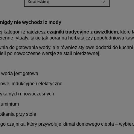
Cena: (wybierz)
a nigdy nie wychodzi z mody
j kategorii znajdziesz
czajniki tradycyjne z gwizdkiem
, które
zienne rytuały, takie jak poranna herbata czy popołudniowa kaw
zynia do gotowania wody, ale również stylowe dodatki do kuchni 
li po nowoczesne wersje ze stali nierdzewnej.
y woda jest gotowa
owe, indukcyjne i elektryczne
stykalnych i nowoczesnych
aluminium
otkania przy stole
o czajnika, który przywołuje klimat domowego ciepła – wybierz