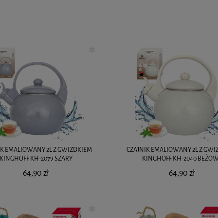
IK EMALIOWANY 2L Z GWIZDKIEM
CZAJNIK EMALIOWANY 2L Z GWI
KINGHOFF KH-2079 SZARY
KINGHOFF KH-2040 BEŻO
64,90 zł
64,90 zł