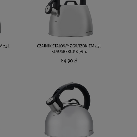
 2,5L
CZAJNIK STALOWY Z GWIZDKIEM 2,5L
KLAUSBERG KB-7914
84,90 zł