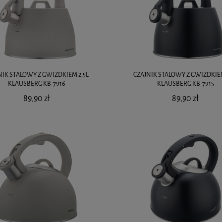
NIK STALOWY Z GWIZDKIEM 2,5L
CZAJNIK STALOWY Z GWIZDKIEM
KLAUSBERG KB-7916
KLAUSBERG KB-7915
89,90 zł
89,90 zł