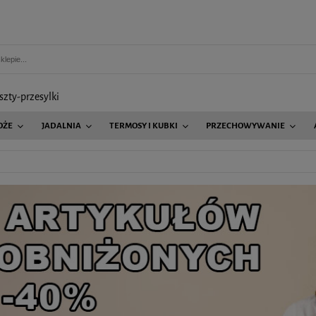
szty-przesylki
OŻE
JADALNIA
TERMOSY I KUBKI
PRZECHOWYWANIE
AGD