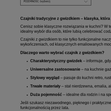
POJEMNOŚĆ: (wybierz)
Czajniki tradycyjne z gwizdkiem – klasyka, któr
Cenisz sobie klasyczne rozwiązania w kuchni? W te
idealny wybór dla osób, które lubią celebrować cod
Czajniki z gwizdkiem to nie tylko funkcjonalne nac
wykończeniach, od klasycznych emaliowanych mode
Dlaczego warto wybrać czajnik z gwizdkiem?
Charakterystyczny gwizdek
– informuje, gd
Uniwersalne zastosowanie
– na kuchnie gaz
Stylowy wygląd
– pasuje do kuchni retro, ru
Trwałe materiały
– stal nierdzewna, emalia, 
Duża pojemność
– idealne dla rodzin i na sp
Jeśli szukasz niezawodnego, pięknego i praktyczneg
funkcjonalnością przez lata.