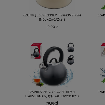
CZAJNIK 3L Z GWIZDKIEM I TERMOMETREM
CZAJ
INDUKCJA GAZ 5618
59,00 zł
CZAJNIK STALOWY Z GWIZDKIEM 3L
CZAJ
KLAUSBERG KB-7955 GRAFITOWY POŁYSK
79,99 zł