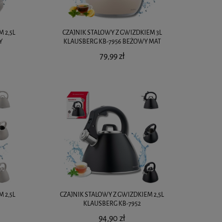
 2,5L
CZAJNIK STALOWY Z GWIZDKIEM 3L
Y
KLAUSBERG KB-7956 BEŻOWY MAT
79,99 zł
 2,5L
CZAJNIK STALOWY Z GWIZDKIEM 2,5L
KLAUSBERG KB-7952
94,90 zł