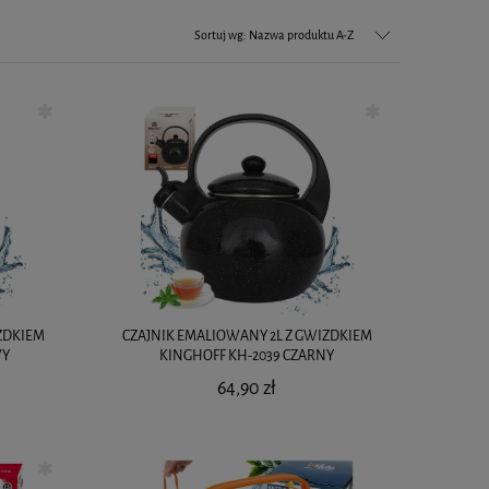
Sortuj wg:
Nazwa produktu A-Z
ZDKIEM
CZAJNIK EMALIOWANY 2L Z GWIZDKIEM
WY
KINGHOFF KH-2039 CZARNY
64,90 zł