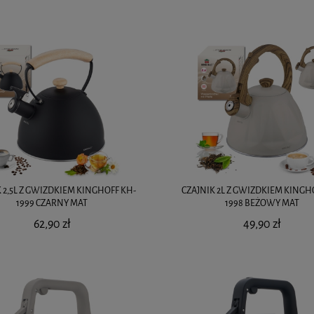
 2,5L Z GWIZDKIEM KINGHOFF KH-
CZAJNIK 2L Z GWIZDKIEM KINGH
1999 CZARNY MAT
1998 BEŻOWY MAT
62,90 zł
49,90 zł