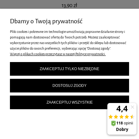
13,90 zł
Dbamy o Twoją prywatność
Pliki cookies i pokrewne im technologie umożliwiają poprawne działanie strony i
pomagają nam dostosować ofertę do Twoich potrzeb. Możesz zaakceptować
wykorzystanie przez nas wszystkich tych plików i przejść do sklepu lub dostosować
użycie plików do swoich preferencji, wybierając opcję "Dostosuj zgody".
Więcej o plikach cookies przeczytasz w naszej Polityce prywatności.
ZAAKCEPTUJ TYLKO NIEZBĘDNE
DOSTOSUJ ZGODY
GRANITOWA FORMA DO PIECZENIA 12 PĄCZKÓW DONUT KLAUSBERG KB-
7841
ZAAKCEPTUJ WSZYSTKIE
27,90 zł