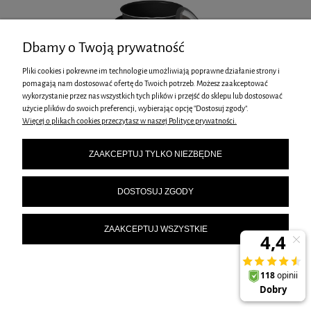
Dbamy o Twoją prywatność
Pliki cookies i pokrewne im technologie umożliwiają poprawne działanie strony i
pomagają nam dostosować ofertę do Twoich potrzeb. Możesz zaakceptować
wykorzystanie przez nas wszystkich tych plików i przejść do sklepu lub dostosować
użycie plików do swoich preferencji, wybierając opcję "Dostosuj zgody".
Więcej o plikach cookies przeczytasz w naszej Polityce prywatności.
ZESTAW GARNKÓW TYTANOWYCH 9 ELEM. BERLINGER HAUS BH-8256
ZAAKCEPTUJ TYLKO NIEZBĘDNE
ANTRACITE
399,00 zł
DOSTOSUJ ZGODY
ZAAKCEPTUJ WSZYSTKIE