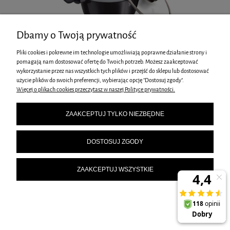
Dbamy o Twoją prywatność
Pliki cookies i pokrewne im technologie umożliwiają poprawne działanie strony i
GARNEK GRANITOWY 28CM BERLINGERHAUS BH-6894 CARBON PRO
pomagają nam dostosować ofertę do Twoich potrzeb. Możesz zaakceptować
wykorzystanie przez nas wszystkich tych plików i przejść do sklepu lub dostosować
189,00 zł
użycie plików do swoich preferencji, wybierając opcję "Dostosuj zgody".
Więcej o plikach cookies przeczytasz w naszej Polityce prywatności.
ZAAKCEPTUJ TYLKO NIEZBĘDNE
DOSTOSUJ ZGODY
ZAAKCEPTUJ WSZYSTKIE
KUBEK TERMICZNY 500ML BERLINGER HAUS BH-6405 CARBON PRO