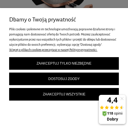
Dbamy o Twoją prywatność
Pliki cookies i pokrewne im technologie umożliwiają poprawne działanie strony i
pomagają nam dostosować ofertę do Twoich potrzeb. Możesz zaakceptować
PATELNIA GRILLOWA 28CM BERLINGER HAUS ROSE GOLD BH-1950
wykorzystanie przez nas wszystkich tych plików i przejść do sklepu lub dostosować
135,00 zł
użycie plików do swoich preferencji, wybierając opcję "Dostosuj zgody".
Więcej o plikach cookies przeczytasz w naszej Polityce prywatności.
ZAAKCEPTUJ TYLKO NIEZBĘDNE
DOSTOSUJ ZGODY
ZAAKCEPTUJ WSZYSTKIE