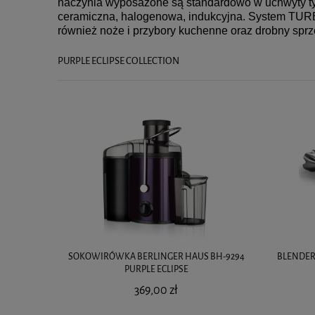
naczynia wyposażone są standardowo w uchwyty ty
ceramiczna, halogenowa, indukcyjna. System TUR
również noże i przybory kuchenne oraz drobny spr
PURPLE ECLIPSE COLLECTION
SOKOWIRÓWKA BERLINGER HAUS BH-9294
BLENDER
PURPLE ECLIPSE
369,00 zł