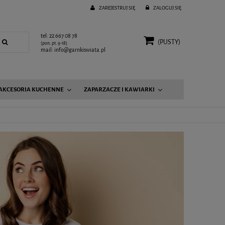
ZAREJESTRUJ SIĘ
ZALOGUJ SIĘ
tel: 22 667 08 78
(PUSTY)
(pon. pt. 9-18)
mail: info@garnkiswiata.pl
AKCESORIA KUCHENNE
ZAPARZACZE I KAWIARKI