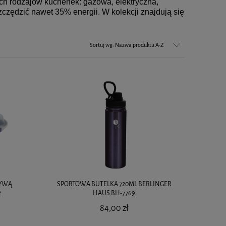
h rodzajów kuchenek: gazowa, elektryczna,
czędzić nawet 35% energii.
W kolekcji znajdują się
Sortuj wg:
Nazwa produktu A-Z
RYWĄ
SPORTOWA BUTELKA 720ML BERLINGER
2
HAUS BH-7769
84,00 zł