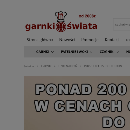
Strona główna
Nowości
Promocje
Kontakt
ko
GARNKI
PATELNIE I WOKI
CZAJNIKI
N
»
»
»
GARNKI
LINIE NACZYŃ
PURPLE ECLIPSE COLLECTION
Jesteś w: