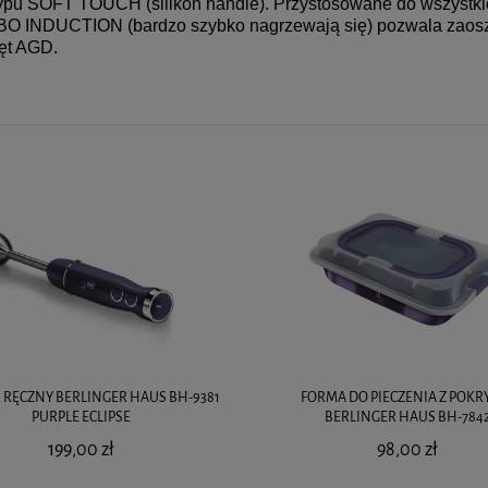
pu SOFT TOUCH (silikon handle). Przystosowane do wszystkic
BO INDUCTION (bardzo szybko nagrzewają się) pozwala zaosz
zęt AGD.
 RĘCZNY BERLINGER HAUS BH-9381
FORMA DO PIECZENIA Z POK
PURPLE ECLIPSE
BERLINGER HAUS BH-784
199,00 zł
98,00 zł