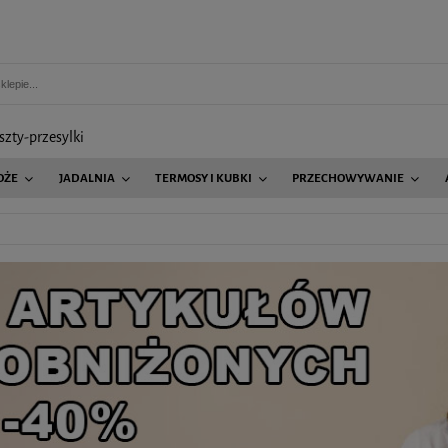
szty-przesylki
OŻE
JADALNIA
TERMOSY I KUBKI
PRZECHOWYWANIE
AGD