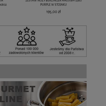
IA
ZESTAW NOŻY BERLINGER HAUS BH-2560
6802
PURPLE W STOJAKU
195,00 zł