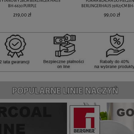
TYTANOWY 28CM BERLINGER HAUS
FORMA BLACHA DO PIECZEN
BH-6630 PURPLE
BERLINGERHAUS 39X27CM BH-
219,00 zł
99,00 zł