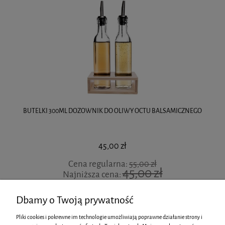
BUTELKI 300ML DOZOWNIK DO OLIWY OCTU BALSAMICZNEGO
45,00 zł
Cena regularna:
55,00 zł
45,00 zł
Najniższa cena:
DO KOSZYKA
Dbamy o Twoją prywatność
Pliki cookies i pokrewne im technologie umożliwiają poprawne działanie strony i