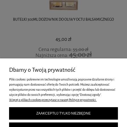
BUTELKI 300ML DOZOWNIK DO OLIWY OCTU BALSAMICZNEGO
45,00 zł
Cena regularna:
55,00 zł
45,00 zł
Najniższa cena:
DO KOSZYKA
Dbamy o Twoją prywatność
Pliki cookies i pokrewne im technologie umożliwiają poprawne działanie strony i
pomagają nam dostosować ofertę do Twoich potrzeb. Możesz zaakceptować
wykorzystanie przez nas wszystkich tych plików i przejść do sklepu lub dostosować
INFORMACJE
użycie plików do swoich preferencji, wybierając opcję "Dostosuj zgody".
Więcej o plikach cookies przeczytasz w naszej Polityce prywatności.
O NAS
ZAAKCEPTUJ TYLKO NIEZBĘDNE