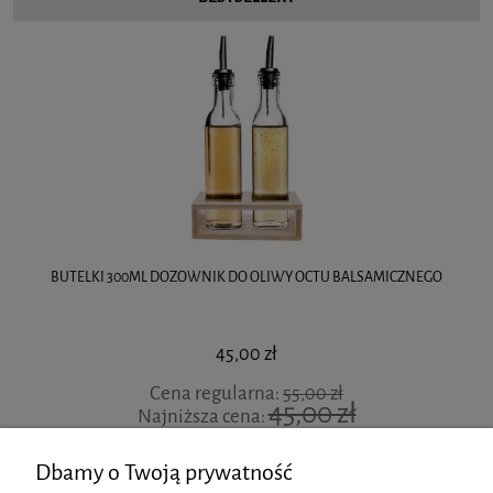
BUTELKI 300ML DOZOWNIK DO OLIWY OCTU BALSAMICZNEGO
45,00 zł
Cena regularna:
55,00 zł
45,00 zł
Najniższa cena:
DO KOSZYKA
Dbamy o Twoją prywatność