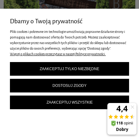
Dbamy o Twoją prywatność
Pliki cookies i pokrewne im technologie umożliwiają poprawne działanie strony i
pomagają nam dostosować ofertę do Twoich potrzeb. Możesz zaakceptować
wykorzystanie przez nas wszystkich tych plików i przejść do sklepu lub dostosować
użycie plików do swoich preferencji, wybierając opcję "Dostosuj zgody".
Więcej o plikach cookies przeczytasz w naszej Polityce prywatności.
ZAAKCEPTUJ TYLKO NIEZBĘDNE
DOSTOSUJ ZGODY
INFORMACJE
ZAAKCEPTUJ WSZYSTKIE
O NAS