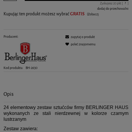
Zyskujesz
20
pkt [
?
]
dodaj do przechowalni
Kupując ten produkt możesz wybrać
GRATIS
(Zobacz)
Producent:
zapytaj o produkt
poleć znajomemu
Kod produktu:
BH-2630
Opis
24 elementowy zestaw sztućców firmy BERLINGER HAUS
wykonanych ze stali nierdzewnej w kolorze czarnym
lustrzanym
Zestaw zawiera: