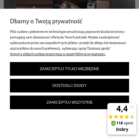
Dbamy o Twoją prywatność
Pliki cookies i pokrewne im technologie umożliwiają poprawne działanie strony i
pomagają nam dostosować ofertę do Twoich potrzeb. Możesz zaakceptować
wykorzystanie przez nas wszystkich tych plików i przejść do sklepu lub dostosować
użycie plików do swoich preferencji, wybierając opcję "Dostosuj zgody".
Więcej o plikach cookies przeczytasz w naszej Polityce prywatności.
ZAAKCEPTUJ TYLKO NIEZBĘDNE
DOSTOSUJ ZGODY
ZAAKCEPTUJ WSZYSTKIE