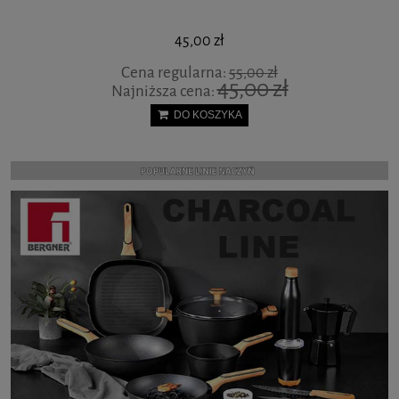
DOZOWNIK SZKLANY DYSPENSER DO MIODU SYROPU ORION
84,00 zł
DO KOSZYKA