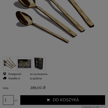
Dostępność:
na wyczerpaniu
Wysyłka w:
24 godziny
269,00 zł
Cena:
DO KOSZYKA
szt.
Zyskujesz
20
pkt [
?
]