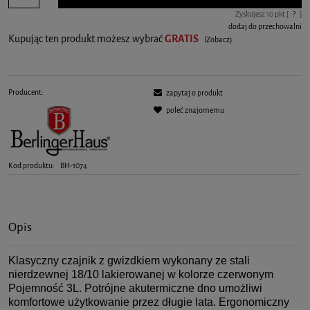
Zyskujesz
10
pkt [
?
]
dodaj do przechowalni
Kupując ten produkt możesz wybrać
GRATIS
(Zobacz)
Producent:
zapytaj o produkt
poleć znajomemu
Kod produktu:
BH-1074
Opis
Klasyczny czajnik z gwizdkiem wykonany ze stali
nierdzewnej 18/10 lakierowanej w kolorze czerwonym
Pojemność 3L. Potrójne akutermiczne dno umożliwi
komfortowe użytkowanie przez długie lata. Ergonomiczny