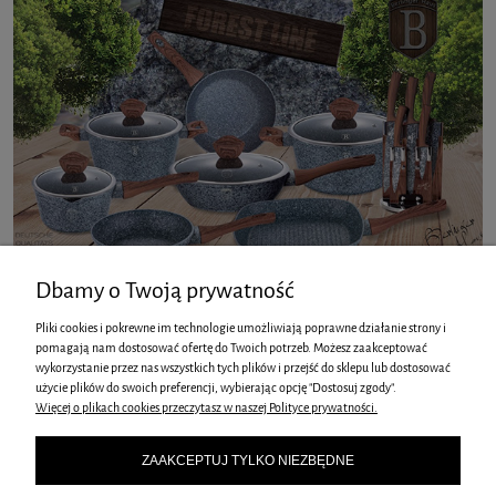
Dbamy o Twoją prywatność
Pliki cookies i pokrewne im technologie umożliwiają poprawne działanie strony i
pomagają nam dostosować ofertę do Twoich potrzeb. Możesz zaakceptować
wykorzystanie przez nas wszystkich tych plików i przejść do sklepu lub dostosować
INFORMACJE
użycie plików do swoich preferencji, wybierając opcję "Dostosuj zgody".
Więcej o plikach cookies przeczytasz w naszej Polityce prywatności.
O NAS
ZAAKCEPTUJ TYLKO NIEZBĘDNE