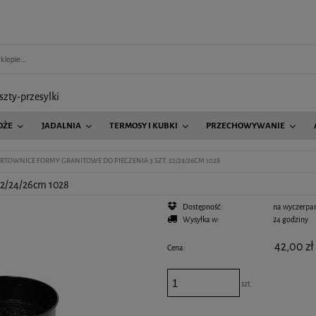
szty-przesylki
OŻE
JADALNIA
TERMOSY I KUBKI
PRZECHOWYWANIE
AGD
RTOWNICE FORMY GRANITOWE DO PIECZENIA 3 SZT. 22/24/26CM 1028
2/24/26cm 1028
Dostępność:
na wyczerpa
Wysyłka w:
24 godziny
42,00 zł
Cena:
szt.