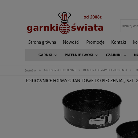
Strona główna
Nowości
Promocje
Kontakt
ko
GARNKI
PATELNIE I WOKI
CZAJNIKI
N
»
»
»
AKCESORIA KUCHENNE
BLACHY I FORMY DO PIECZENIA
TO
Jesteś w:
TORTOWNICE FORMY GRANITOWE DO PIECZENIA 3 SZT. 2