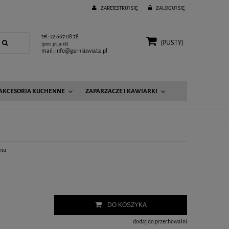
ZAREJESTRUJ SIĘ
ZALOGUJ SIĘ
tel: 22 667 08 78
(PUSTY)
(pon. pt. 9-18)
mail: info@garnkiswiata.pl
AKCESORIA KUCHENNE
ZAPARZACZE I KAWIARKI
niu
DO KOSZYKA
dodaj do przechowalni