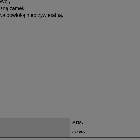
owej,
czną zamek,
owa powłoką nieprzywieralną,
METAL
CZARNY