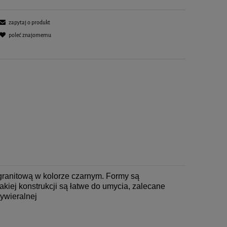
zapytaj o produkt
poleć znajomemu
 granitową w kolorze czarnym. Formy są
iej konstrukcji są łatwe do umycia, zalecane
ywieralnej