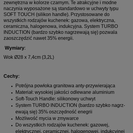
zewnętrzna w kolorze czarnym. Te atrakcyjne i modne
naczynia wyposażone są standardowo w uchwyty typu
SOFT TOUCH (silikon handle). Przystosowane do
wszystkich rodzajów kuchenek: gazowa, elektryczna,
ceramiczna, halogenowa, indukcyjna. System TURBO
INDUCTION (bardzo szybko nagrzewają się) pozwala
zaoszczędzić nawet 35% energii.
Wymiary
:
Wok Ø28 x 7,4cm (3,2L)
Cechy
:
Potrójna powłoka granitowa anty-przywierająca
Materiał: wysokiej jakości odlewane aluminium
Soft-Touch Handle: silikonowy uchwyt
System­ TU­RB­O­ I­NDU­CTI­O­N (b­ardz­o­ sz­yb­k­o­ nagrz­
ewają si­ę) 35% o­sz­cz­ędno­ść enegri­i­
Możliwość mycia w zmywarce
Do wszystkich rodzajów kuchenek: gazowej,
elektrycznej, ceramicznej, halogenowej, indukcyjnej