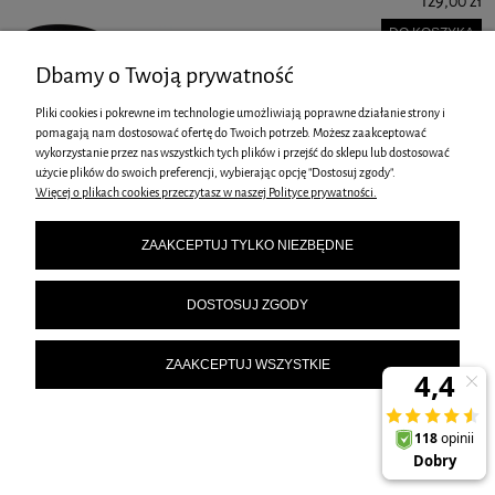
129,00 zł
DO KOSZYKA
Dbamy o Twoją prywatność
Pliki cookies i pokrewne im technologie umożliwiają poprawne działanie strony i
pomagają nam dostosować ofertę do Twoich potrzeb. Możesz zaakceptować
wykorzystanie przez nas wszystkich tych plików i przejść do sklepu lub dostosować
użycie plików do swoich preferencji, wybierając opcję "Dostosuj zgody".
Więcej o plikach cookies przeczytasz w naszej Polityce prywatności.
PATERA DWUPOZIOMOWA NA CIASTA PRZEKĄSKI BERLINGER
ZAAKCEPTUJ TYLKO NIEZBĘDNE
HAUS BH-6776
75,00 zł
DOSTOSUJ ZGODY
DO KOSZYKA
ZAAKCEPTUJ WSZYSTKIE