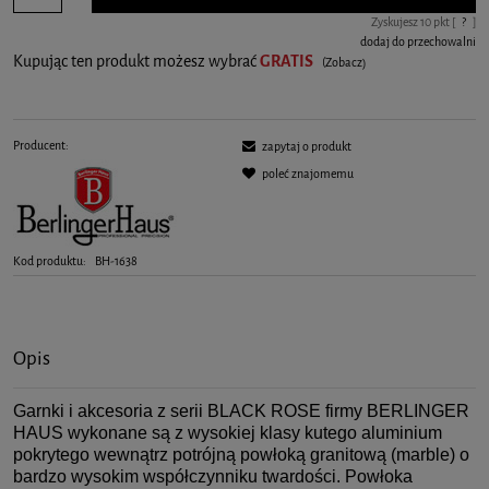
Zyskujesz
10
pkt [
?
]
dodaj do przechowalni
Kupując ten produkt możesz wybrać
GRATIS
(Zobacz)
Producent:
zapytaj o produkt
poleć znajomemu
Kod produktu:
BH-1638
Opis
Garnki i akcesoria z serii BLACK ROSE firmy BERLINGER
HAUS wykonane są z wysokiej klasy kutego aluminium
pokrytego wewnątrz potrójną powłoką granitową (marble) o
bardzo wysokim współczynniku twardości. Powłoka