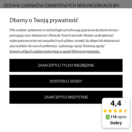
ZESTAW GARNKÓW GRANITOWYCH BERLINGERHAUS BH-
1632 RED METALLIC 15 ELEM.
Dbamy o Twoją prywatność
579,00 zł
Pliki cookies i pokrewne im technologie umożliwiają poprawne działanie strony i
Cena regularna:
pomagają nam dostosować ofertę do Twoich potrzeb. Możesz zaakceptować
749,00 zł
wykorzystanie przez nas wszystkich tych plików i przejść do sklepu lub dostosować
Najniższa cena z 30 dni
użycie plików do swoich preferencji, wybierając opcję "Dostosuj zgody".
579,00 zł
przed obniżką:
Więcej o plikach cookies przeczytasz w naszej Polityce prywatności.
DO KOSZYKA
ZAAKCEPTUJ TYLKO NIEZBĘDNE
DOSTOSUJ ZGODY
GARNEK GRANITOWY 28cm BERLINGERHAUS BURGUNDY
ZAAKCEPTUJ WSZYSTKIE
METALLIC BH-1263
179,00 zł
DO KOSZYKA