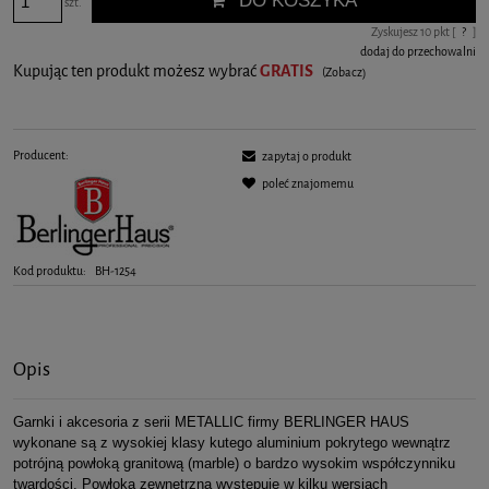
DO KOSZYKA
szt.
Zyskujesz
10
pkt [
?
]
dodaj do przechowalni
Kupując ten produkt możesz wybrać
GRATIS
(Zobacz)
Producent:
zapytaj o produkt
poleć znajomemu
Kod produktu:
BH-1254
Opis
Garnki i akcesoria z serii METALLIC firmy BERLINGER HAUS
wykonane są z wysokiej klasy kutego aluminium pokrytego wewnątrz
potrójną powłoką granitową (marble) o bardzo wysokim współczynniku
twardości. Powłoka zewnętrzna występuje w kilku wersjach