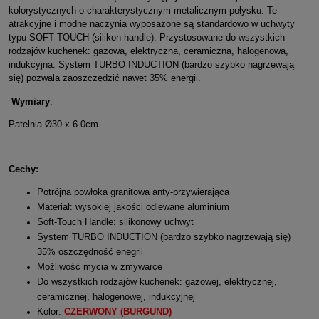
kolorystycznych o charakterystycznym metalicznym połysku. Te
atrakcyjne i modne naczynia wyposażone są standardowo w uchwyty
typu SOFT TOUCH (silikon handle). Przystosowane do wszystkich
rodzajów kuchenek: gazowa, elektryczna, ceramiczna, halogenowa,
indukcyjna. System TURBO INDUCTION (bardzo szybko nagrzewają
się) pozwala zaoszczędzić nawet 35% energii.
Wymiary
:
Patelnia Ø30 x 6.0cm
Cechy
:
Potrójna powłoka granitowa anty-przywierająca
Materiał: wysokiej jakości odlewane aluminium
Soft-Touch Handle: silikonowy uchwyt
System­ TU­RB­O­ I­NDU­CTI­O­N (b­ardz­o­ sz­yb­k­o­ nagrz­ewają si­ę)
35% o­sz­cz­ędno­ść enegri­i­
Możliwość mycia w zmywarce
Do wszystkich rodzajów kuchenek: gazowej, elektrycznej,
ceramicznej, halogenowej, indukcyjnej
Kolor:
CZERWONY (BURGUND)