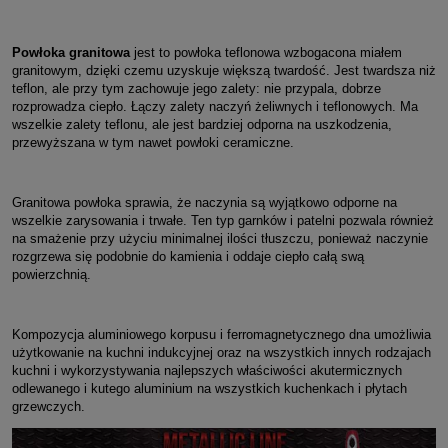
Powłoka granitowa
jest to powłoka teflonowa wzbogacona miałem
granitowym, dzięki czemu uzyskuje większą twardość. Jest twardsza niż
teflon, ale przy tym zachowuje jego zalety: nie przypala, dobrze
rozprowadza ciepło. Łączy zalety naczyń żeliwnych i teflonowych. Ma
wszelkie zalety teflonu, ale jest bardziej odporna na uszkodzenia,
przewyższana w tym nawet powłoki ceramiczne.
Granitowa powłoka sprawia, że naczynia są wyjątkowo odporne na
wszelkie zarysowania i trwałe. Ten typ garnków i patelni pozwala również
na smażenie przy użyciu minimalnej ilości tłuszczu, ponieważ naczynie
rozgrzewa się podobnie do kamienia i oddaje ciepło całą swą
powierzchnią.
Kompozycja aluminiowego korpusu i ferromagnetycznego dna umożliwia
użytkowanie na kuchni indukcyjnej oraz na wszystkich innych rodzajach
kuchni i wykorzystywania najlepszych właściwości akutermicznych
odlewanego i kutego aluminium na wszystkich kuchenkach i płytach
grzewczych.