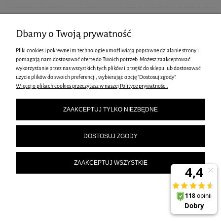
Dbamy o Twoją prywatność
ZESTAW NOŻY KUCHENNYCH BERLINGER HAUS BH-2648
Pliki cookies i pokrewne im technologie umożliwiają poprawne działanie strony i
ROSE GOLD
pomagają nam dostosować ofertę do Twoich potrzeb. Możesz zaakceptować
wykorzystanie przez nas wszystkich tych plików i przejść do sklepu lub dostosować
99,00 zł
użycie plików do swoich preferencji, wybierając opcję "Dostosuj zgody".
DO KOSZYKA
Więcej o plikach cookies przeczytasz w naszej Polityce prywatności.
ZAAKCEPTUJ TYLKO NIEZBĘDNE
DOSTOSUJ ZGODY
ZAAKCEPTUJ WSZYSTKIE
ZESTAW PATELNI GRANITOWYCH BERLINGER HAUS BH-1669
255,00 zł
DO KOSZYKA