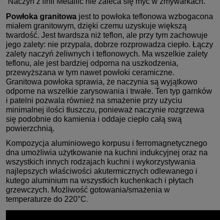
Naczyń z linii Metallic nie zaleca się myć w zmywarkach.
Powłoka granitowa
jest to powłoka teflonowa wzbogacona
miałem granitowym, dzięki czemu uzyskuje większą
twardość. Jest twardsza niż teflon, ale przy tym zachowuje
jego zalety: nie przypala, dobrze rozprowadza ciepło. Łączy
zalety naczyń żeliwnych i teflonowych. Ma wszelkie zalety
teflonu, ale jest bardziej odporna na uszkodzenia,
przewyższana w tym nawet powłoki ceramiczne.
Granitowa powłoka sprawia, że naczynia są wyjątkowo
odporne na wszelkie zarysowania i trwałe. Ten typ garnków
i patelni pozwala również na smażenie przy użyciu
minimalnej ilości tłuszczu, ponieważ naczynie rozgrzewa
się podobnie do kamienia i oddaje ciepło całą swą
powierzchnią.
Kompozycja aluminiowego korpusu i ferromagnetycznego
dna umożliwia użytkowanie na kuchni indukcyjnej oraz na
wszystkich innych rodzajach kuchni i wykorzystywania
najlepszych właściwości akutermicznych odlewanego i
kutego aluminium na wszystkich kuchenkach i płytach
grzewczych. Możliwość gotowania/smażenia w
temperaturze do 220°C
.