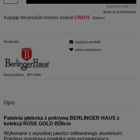
Zyskujesz
10
pkt [
?
]
dodaj do przechowalni
Kupując ten produkt możesz wybrać
GRATIS
(Zobacz)
Producent:
zapytaj o produkt
poleć znajomemu
Kod produktu:
BH-1518A
Opis
Patelnia głęboka z pokrywą BERLINGER HAUS z
kolekcji ROSE GOLD
Ø28cm
Wykonane z wysokiej jakości odlewanego aluminium.
Potrójna granitowa powłoka anty-przywierająca.