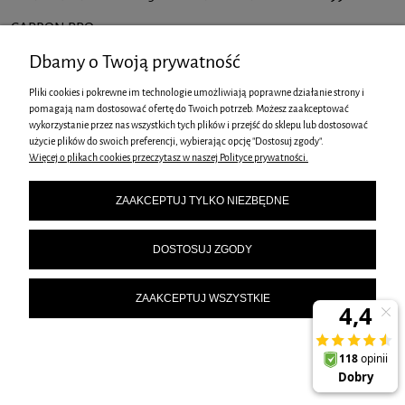
CARBON PRO
249,00 zł
Dbamy o Twoją prywatność
DO KOSZYKA
Pliki cookies i pokrewne im technologie umożliwiają poprawne działanie strony i
pomagają nam dostosować ofertę do Twoich potrzeb. Możesz zaakceptować
wykorzystanie przez nas wszystkich tych plików i przejść do sklepu lub dostosować
użycie plików do swoich preferencji, wybierając opcję "Dostosuj zgody".
Więcej o plikach cookies przeczytasz w naszej Polityce prywatności.
ZAAKCEPTUJ TYLKO NIEZBĘDNE
ZESTAW GARNKÓW BERLINGERHAUS BH-6905 CARBON PRO
DOSTOSUJ ZGODY
369,00 zł
DO KOSZYKA
ZAAKCEPTUJ WSZYSTKIE