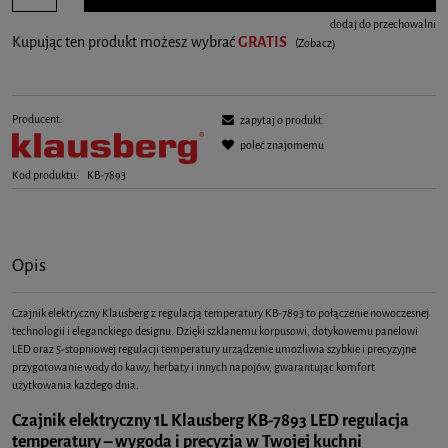
dodaj do przechowalni
Kupując ten produkt możesz wybrać
GRATIS
(Zobacz)
Producent:
zapytaj o produkt
poleć znajomemu
Kod produktu:
KB-7893
Opis
Czajnik elektryczny Klausberg z regulacją temperatury KB-7893 to połączenie nowoczesnej
technologii i eleganckiego designu. Dzięki szklanemu korpusowi, dotykowemu panelowi
LED oraz 5-stopniowej regulacji temperatury urządzenie umożliwia szybkie i precyzyjne
przygotowanie wody do kawy, herbaty i innych napojów, gwarantując komfort
użytkowania każdego dnia.
Czajnik elektryczny 1L Klausberg KB-7893 LED regulacja
temperatury – wygoda i precyzja w Twojej kuchni