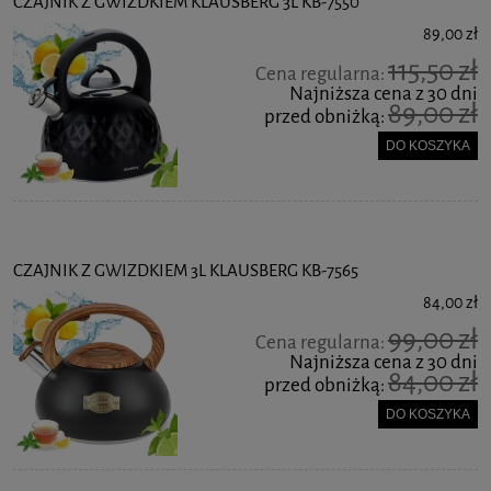
CZAJNIK Z GWIZDKIEM KLAUSBERG 3L KB-7550
89,00 zł
115,50 zł
Cena regularna:
Najniższa cena z 30 dni
89,00 zł
przed obniżką:
DO KOSZYKA
CZAJNIK Z GWIZDKIEM 3L KLAUSBERG KB-7565
84,00 zł
99,00 zł
Cena regularna:
Najniższa cena z 30 dni
84,00 zł
przed obniżką:
DO KOSZYKA