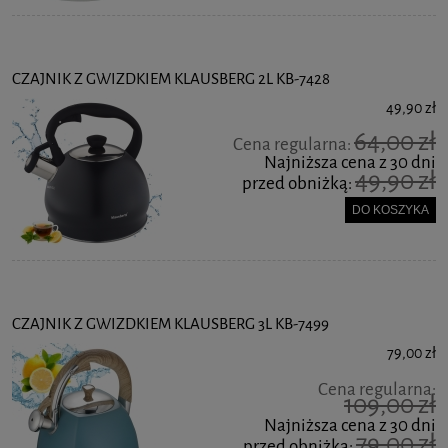
CZAJNIK Z GWIZDKIEM KLAUSBERG 2L KB-7428
49,90 zł
64,00 zł
Cena regularna:
Najniższa cena z 30 dni
49,90 zł
przed obniżką:
DO KOSZYKA
CZAJNIK Z GWIZDKIEM KLAUSBERG 3L KB-7499
79,00 zł
Cena regularna:
109,00 zł
Najniższa cena z 30 dni
79,00 zł
przed obniżką: