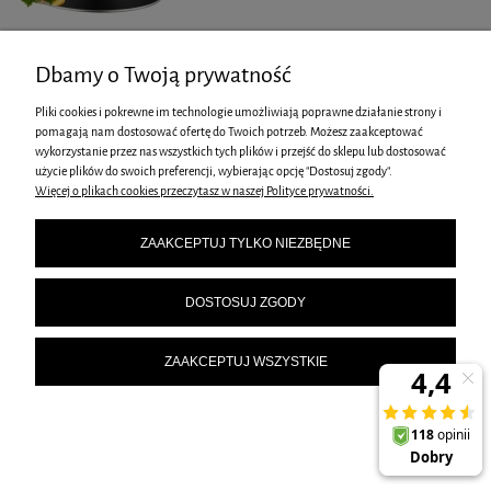
Dbamy o Twoją prywatność
CZAJNIK Z GWIZDKIEM KLAUSBERG 3L KB-7263
Pliki cookies i pokrewne im technologie umożliwiają poprawne działanie strony i
pomagają nam dostosować ofertę do Twoich potrzeb. Możesz zaakceptować
99,00 zł
wykorzystanie przez nas wszystkich tych plików i przejść do sklepu lub dostosować
115,00 zł
Cena regularna:
użycie plików do swoich preferencji, wybierając opcję "Dostosuj zgody".
Najniższa cena z 30 dni
Więcej o plikach cookies przeczytasz w naszej Polityce prywatności.
99,00 zł
przed obniżką:
ZAAKCEPTUJ TYLKO NIEZBĘDNE
DO KOSZYKA
DOSTOSUJ ZGODY
ZAAKCEPTUJ WSZYSTKIE
CZAJNIK Z GWIZDKIEM KLAUSBERG 3L KB-7264
99,00 zł
115,00 zł
Cena regularna:
Najniższa cena z 30 dni
99,00 zł
przed obniżką: