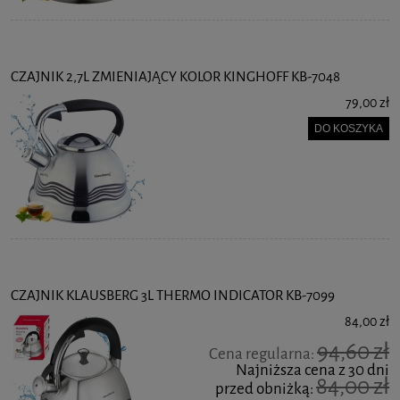
CZAJNIK 2,7L ZMIENIAJĄCY KOLOR KINGHOFF KB-7048
79,00 zł
DO KOSZYKA
CZAJNIK KLAUSBERG 3L THERMO INDICATOR KB-7099
84,00 zł
94,60 zł
Cena regularna:
Najniższa cena z 30 dni
84,00 zł
przed obniżką: