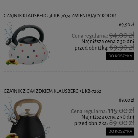
CZAJNIK KLAUSBERG 3L KB-7074 ZMIENIAJĄCY KOLOR
69,90 zł
94,00 zł
Cena regularna:
Najniższa cena z 30 dni
69,90 zł
przed obniżką:
DO KOSZYKA
CZAJNIK Z GWIZDKIEM KLAUSBERG 3L KB-7262
89,00 zł
115,00 zł
Cena regularna:
Najniższa cena z 30 dni
89,00 zł
przed obniżką:
DO KOSZYKA