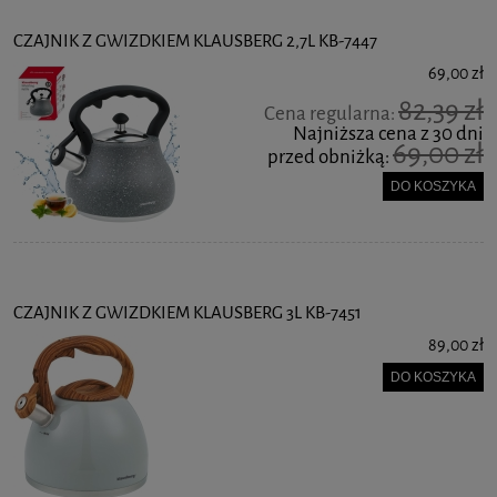
CZAJNIK Z GWIZDKIEM KLAUSBERG 2,7L KB-7447
69,00 zł
82,39 zł
Cena regularna:
Najniższa cena z 30 dni
69,00 zł
przed obniżką:
DO KOSZYKA
CZAJNIK Z GWIZDKIEM KLAUSBERG 3L KB-7451
89,00 zł
DO KOSZYKA