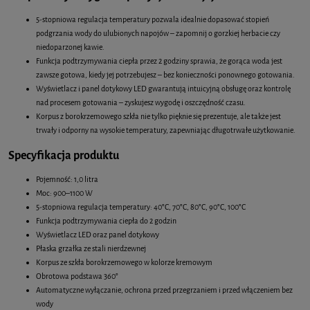
5-stopniowa regulacja temperatury pozwala idealnie dopasować stopień
podgrzania wody do ulubionych napojów – zapomnij o gorzkiej herbacie czy
niedoparzonej kawie.
Funkcja podtrzymywania ciepła przez 2 godziny sprawia, że gorąca woda jest
zawsze gotowa, kiedy jej potrzebujesz – bez konieczności ponownego gotowania.
Wyświetlacz i panel dotykowy LED gwarantują intuicyjną obsługę oraz kontrolę
nad procesem gotowania – zyskujesz wygodę i oszczędność czasu.
Korpus z borokrzemowego szkła nie tylko pięknie się prezentuje, ale także jest
trwały i odporny na wysokie temperatury, zapewniając długotrwałe użytkowanie.
Specyfikacja produktu
Pojemność: 1,0 litra
Moc: 900–1100 W
5-stopniowa regulacja temperatury: 40°C, 70°C, 80°C, 90°C, 100°C
Funkcja podtrzymywania ciepła do 2 godzin
Wyświetlacz LED oraz panel dotykowy
Płaska grzałka ze stali nierdzewnej
Korpus ze szkła borokrzemowego w kolorze kremowym
Obrotowa podstawa 360°
Automatyczne wyłączanie, ochrona przed przegrzaniem i przed włączeniem bez
wody