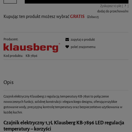
Zyskujesz
10
pkt [
?
]
dodaj do przechowalni
Kupując ten produkt możesz wybrać
GRATIS
(Zobacz)
Producent:
zapytaj o produkt
poleć znajomemu
Kod produktu:
KB-7896
Opis
Czajnik elektryczny Klausberg z regulacją temperatury KB-7896 to połączenie
nowoczesnych funkcji, solidnej konstrukcji i eleganckiego designu, oferujące szybkie
gotowanie wody, precyzyjną kontrolę temperatury oraz bezpieczeństwo użytkowania w
każdej kuchni.
Czajnik elektryczny 1,7L Klausberg KB-7896 LED regulacja
temperatury – korzyści