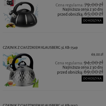
79,00 zł
Cena regularna:
Najniższa cena z 30 dni
65,00 zł
przed obniżką:
DO KOSZYKA
CZAJNIK Z GWIZDKIEM KLAUSBERG 3L KB-7549
69,00 zł
94,00 zł
Cena regularna:
Najniższa cena z 30 dni
69,00 zł
przed obniżką:
DO KOSZYKA
CZAJNIK Z GWIZDKIEM KLAUSBERG 3L KB-7550