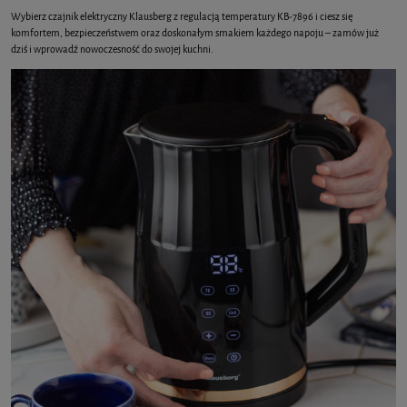
Wybierz czajnik elektryczny Klausberg z regulacją temperatury KB-7896 i ciesz się
komfortem, bezpieczeństwem oraz doskonałym smakiem każdego napoju – zamów już
dziś i wprowadź nowoczesność do swojej kuchni.