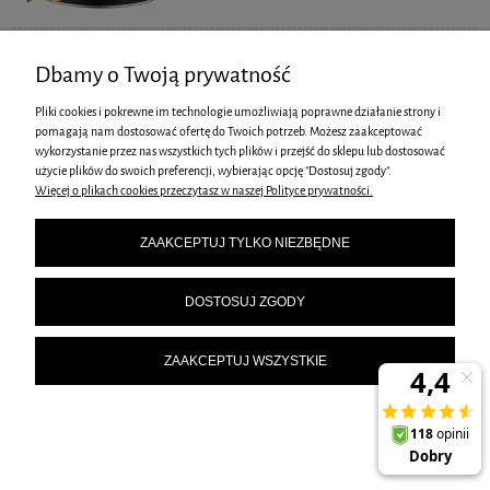
Dbamy o Twoją prywatność
CZAJNIK Z GWIZDKIEM KLAUSBERG 3L KB-7263
Pliki cookies i pokrewne im technologie umożliwiają poprawne działanie strony i
99,00 zł
pomagają nam dostosować ofertę do Twoich potrzeb. Możesz zaakceptować
wykorzystanie przez nas wszystkich tych plików i przejść do sklepu lub dostosować
115,00 zł
Cena regularna:
użycie plików do swoich preferencji, wybierając opcję "Dostosuj zgody".
Najniższa cena z 30 dni
Więcej o plikach cookies przeczytasz w naszej Polityce prywatności.
99,00 zł
przed obniżką:
DO KOSZYKA
ZAAKCEPTUJ TYLKO NIEZBĘDNE
DOSTOSUJ ZGODY
ZAAKCEPTUJ WSZYSTKIE
CZAJNIK Z GWIZDKIEM KLAUSBERG 3L KB-7264
99,00 zł
115,00 zł
Cena regularna:
Najniższa cena z 30 dni
99,00 zł
przed obniżką: