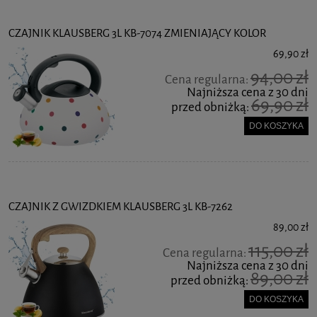
CZAJNIK KLAUSBERG 3L KB-7074 ZMIENIAJĄCY KOLOR
69,90 zł
94,00 zł
Cena regularna:
Najniższa cena z 30 dni
69,90 zł
przed obniżką:
DO KOSZYKA
CZAJNIK Z GWIZDKIEM KLAUSBERG 3L KB-7262
89,00 zł
115,00 zł
Cena regularna:
Najniższa cena z 30 dni
89,00 zł
przed obniżką:
DO KOSZYKA