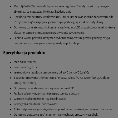
Moc 1850–2200W pozwala błyskawicznie zagotować wodę nawet przy pełnym
zbiorniku, co oszczędza Twój czas każdego dnia.
Regulacja temperatury w zakresie 40°C–100°C umożliwia idealne dopasowanie do
różnych rodzajów napojów, gwarantując perfekcyjny smak herbaty i kawy.
Dotykowy panel sterowania i czytelny wyświetlacz LED ułatwiają obsługę i kontrolę
aktualnej temperatury, zapewniając wygodę użytkowania.
Funkcja Warm pozwala utrzymać wybraną temperaturę przez 2 godziny, dzięki
czemu zawsze masz gorącą wodę, kiedy jej potrzebujesz.
Specyfikacja produktu
Moc: 1850–2200W
Pojemność: 1,7 litra
13-stopniowa regulacja temperatury od 40°C do 100°C (co 5°C)
4 zaprogramowane tryby parzenia herbaty: White (70°C), Green (80°C), Oolong
(90°C), Boil (100°C)
Dotykowy panel sterowania z wyświetlaczem LED
Funkcja Warm – utrzymanie temperatury do 2 godzin
Wnętrze: stal nierdzewna 304 (Food Grade)
Zewnętrzna obudowa: tworzywo PP
Automatyczne wyłączanie, ochrona przed przegrzaniem i gotowaniem na sucho
Obrotowa podstawa 360°, ergonomiczny uchwyt, precyzyjny dzióbek