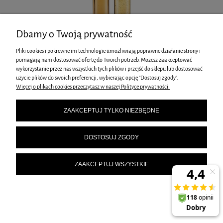
Dbamy o Twoją prywatność
Pliki cookies i pokrewne im technologie umożliwiają poprawne działanie strony i
pomagają nam dostosować ofertę do Twoich potrzeb. Możesz zaakceptować
BUTELKI 300ML DOZOWNIK DO OLIWY OCTU BALSAMICZNEGO
wykorzystanie przez nas wszystkich tych plików i przejść do sklepu lub dostosować
użycie plików do swoich preferencji, wybierając opcję "Dostosuj zgody".
Więcej o plikach cookies przeczytasz w naszej Polityce prywatności.
45,00 zł
ZAAKCEPTUJ TYLKO NIEZBĘDNE
Cena regularna:
55,00 zł
45,00 zł
Najniższa cena:
DOSTOSUJ ZGODY
DO KOSZYKA
ZAAKCEPTUJ WSZYSTKIE