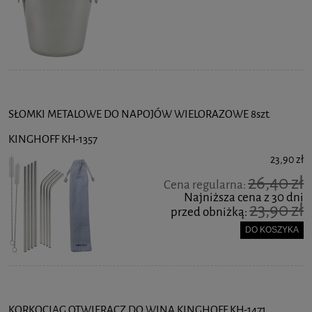
SŁOMKI METALOWE DO NAPOJÓW WIELORAZOWE 8szt.
KINGHOFF KH-1357
23,90 zł
26,40 zł
Cena regularna:
Najniższa cena z 30 dni
23,90 zł
przed obniżką:
DO KOSZYKA
KORKOCIĄG OTWIERACZ DO WINA KINGHOFF KH-1471