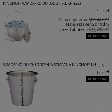
KINGHOFF WIADERKO DO LODU 1,75L KH-1492
69,00 zł
92,40 zł
Cena regularna:
Najniższa cena z 30 dni
69,00 zł
przed obniżką:
DO KOSZYKA
WIADERKO DO CHŁODZENIA SZMPANA KINGHOFF KH-1505
39,90 zł
DO KOSZYKA