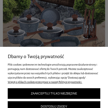
Dbamy o Twoją prywatność
Pliki cookies i pokrewne im technologie umożliwiają poprawne działanie strony i
pomagają nam dostosować ofertę do Twoich potrzeb. Możesz zaakceptować
wykorzystanie przez nas wszystkich tych plików i przejść do sklepu lub dostosować
INFORMACJE
użycie plików do swoich preferencji, wybierając opcję "Dostosuj zgody".
Więcej o plikach cookies przeczytasz w naszej Polityce prywatności.
O NAS
ZAAKCEPTUJ TYLKO NIEZBĘDNE
STREFA KLIENTA
DOSTOSUJ ZGODY