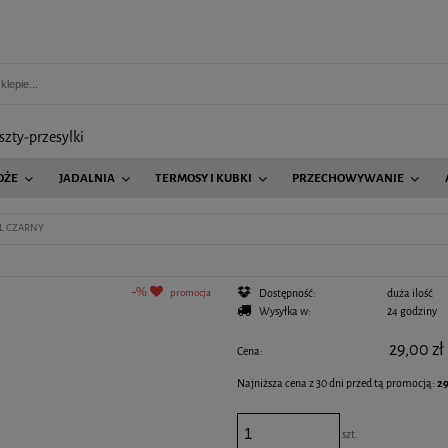
szty-przesylki
OŻE
JADALNIA
TERMOSY I KUBKI
PRZECHOWYWANIE
AGD
EL CZARNY
promocja
Dostępność:
duża ilość
Wysyłka w:
24 godziny
29,00 zł
Cena:
Najniższa cena z 30 dni przed tą promocją:
29
Jeżeli produkt jest sprzedawany krócej niż 30 
szt.
wyświetlana jest najniższa cena od momentu