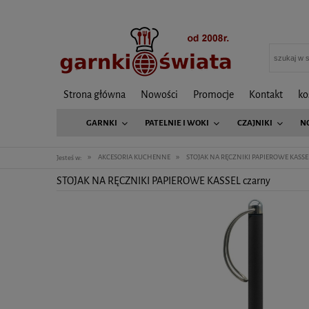
Strona główna
Nowości
Promocje
Kontakt
ko
GARNKI
PATELNIE I WOKI
CZAJNIKI
N
»
»
AKCESORIA KUCHENNE
STOJAK NA RĘCZNIKI PAPIEROWE KASS
Jesteś w:
STOJAK NA RĘCZNIKI PAPIEROWE KASSEL czarny