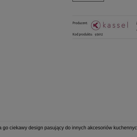
kiedy produkt pojawił się w sprzedaży.
Producent:
Kod produktu:
93612
a go ciekawy design pasujący do innych akcesoriów kuchennych 