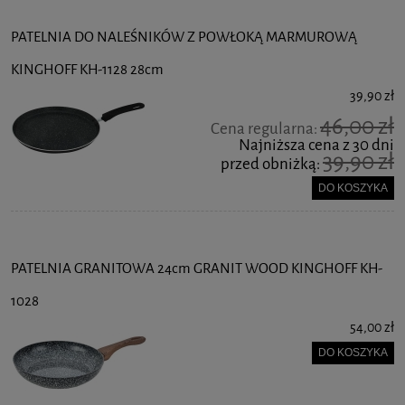
PATELNIA DO NALEŚNIKÓW Z POWŁOKĄ MARMUROWĄ
KINGHOFF KH-1128 28cm
39,90 zł
46,00 zł
Cena regularna:
Najniższa cena z 30 dni
39,90 zł
przed obniżką:
DO KOSZYKA
PATELNIA GRANITOWA 24cm GRANIT WOOD KINGHOFF KH-
1028
54,00 zł
DO KOSZYKA