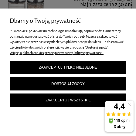
Najniższa cena z 30 dni
19,00 zł
przed obniżką:
DO KOSZYKA
Dbamy o Twoją prywatność
Pliki cookies i pokrewne im technologie umożliwiają poprawne działanie strony i
pomagają nam dostosować ofertę do Twoich potrzeb. Możesz zaakceptować
wykorzystanie przez nas wszystkich tych plików i przejść do sklepu lub dostosować
użycie plików do swoich preferencji, wybierając opcję "Dostosuj zgody".
ZESTAW BUTELEK DO OLIWY I OCTU KINGHOFF KH-1645
Więcej o plikach cookies przeczytasz w naszej Polityce prywatności.
38,39 zł
ZAAKCEPTUJ TYLKO NIEZBĘDNE
DO KOSZYKA
DOSTOSUJ ZGODY
ZAAKCEPTUJ WSZYSTKIE
ZESTAW DO PRZYPRAW PRZYPRAWNIK KINGHOFF KH-1647