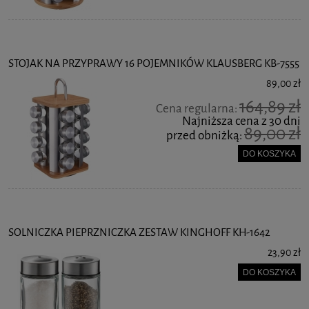
STOJAK NA PRZYPRAWY 16 POJEMNIKÓW KLAUSBERG KB-7555
89,00 zł
164,89 zł
Cena regularna:
Najniższa cena z 30 dni
89,00 zł
przed obniżką:
DO KOSZYKA
SOLNICZKA PIEPRZNICZKA ZESTAW KINGHOFF KH-1642
23,90 zł
DO KOSZYKA