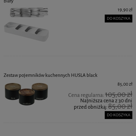
biały
19,90 zł
DO KOSZYKA
Zestaw pojemników kuchennych HUSLA black
85,00 zł
105,00 zł
Cena regularna:
Najniższa cena z 30 dni
85,00 zł
przed obniżką:
DO KOSZYKA