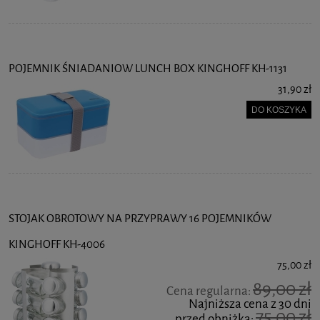
POJEMNIK ŚNIADANIOW LUNCH BOX KINGHOFF KH-1131
31,90 zł
DO KOSZYKA
STOJAK OBROTOWY NA PRZYPRAWY 16 POJEMNIKÓW
KINGHOFF KH-4006
75,00 zł
89,00 zł
Cena regularna:
Najniższa cena z 30 dni
75,00 zł
przed obniżką: