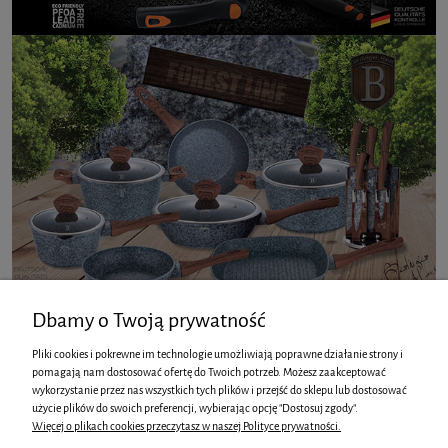
Dbamy o Twoją prywatność
Pliki cookies i pokrewne im technologie umożliwiają poprawne działanie strony i
pomagają nam dostosować ofertę do Twoich potrzeb. Możesz zaakceptować
wykorzystanie przez nas wszystkich tych plików i przejść do sklepu lub dostosować
INFORMACJE
użycie plików do swoich preferencji, wybierając opcję "Dostosuj zgody".
Więcej o plikach cookies przeczytasz w naszej Polityce prywatności.