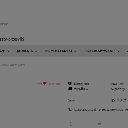
szty-przesylki
OŻE
JADALNIA
TERMOSY I KUBKI
PRZECHOWYWANIE
AGD
 KASSEL 42CM 93579
promocja
Dostępność:
duża ilość
Wysyłka w:
24 godziny
39,00 zł
Cena:
Najniższa cena z 30 dni przed tą promocją:
39
Jeżeli produkt jest sprzedawany krócej niż 30 
szt.
wyświetlana jest najniższa cena od momentu