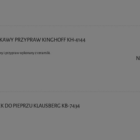
KAWY PRZYPRAW KINGHOFF KH-4144
wy i przypraw wykonany z ceramiki.
N
K DO PIEPRZU KLAUSBERG KB-7434