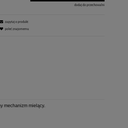
dodaj do przechowalni
zapytaj o produkt
poleć znajomemu
ny mechanizm mielący.