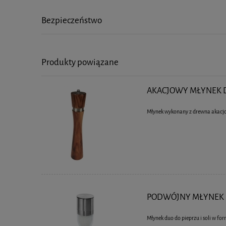
Bezpieczeństwo
Produkty powiązane
AKACJOWY MŁYNEK DO
Młynek wykonany z drewna akacj
PODWÓJNY MŁYNEK KL
Młynek duo do pieprzu i soli w for