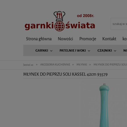
Strona główna
Nowości
Promocje
Kontakt
ko
GARNKI
PATELNIE I WOKI
CZAJNIKI
N
»
»
»
AKCESORIA KUCHENNE
MŁYNKI
MŁYNEK DO PIEPRZU SOLI
Jesteś w:
MŁYNEK DO PIEPRZU SOLI KASSEL 42cm 93579