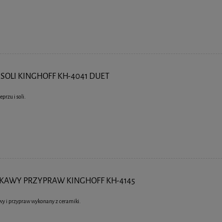
SOLI KINGHOFF KH-4041 DUET
przu i soli.
KAWY PRZYPRAW KINGHOFF KH-4145
wy i przypraw wykonany z ceramiki.