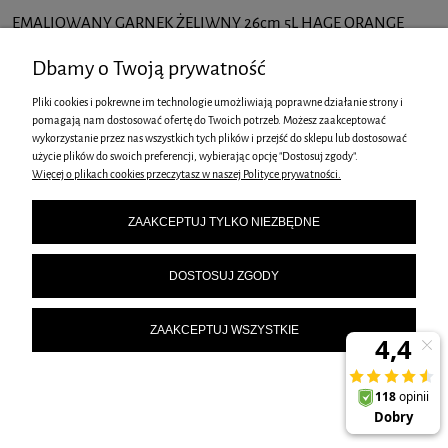
EMALIOWANY GARNEK ŻELIWNY 26cm 5L HAGE ORANGE
199,90 zł
Dbamy o Twoją prywatność
DO KOSZYKA
Pliki cookies i pokrewne im technologie umożliwiają poprawne działanie strony i
pomagają nam dostosować ofertę do Twoich potrzeb. Możesz zaakceptować
wykorzystanie przez nas wszystkich tych plików i przejść do sklepu lub dostosować
użycie plików do swoich preferencji, wybierając opcję "Dostosuj zgody".
Więcej o plikach cookies przeczytasz w naszej Polityce prywatności.
ZAAKCEPTUJ TYLKO NIEZBĘDNE
EMALIOWANY GARNEK ŻELIWNY PŁASKI 30cm 3L HAGE SEA
DOSTOSUJ ZGODY
SALT
ZAAKCEPTUJ WSZYSTKIE
219,90 zł
DO KOSZYKA