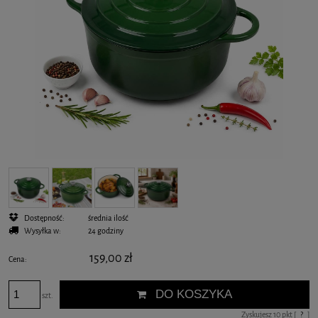
Dostępność:
średnia ilość
Wysyłka w:
24 godziny
159,00 zł
Cena:
DO KOSZYKA
szt.
Zyskujesz
10
pkt [
?
]