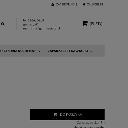
ZAREJESTRUJ SIĘ
ZALOGUJ SIĘ
tel: 22 667 08 78
(PUSTY)
(pon. pt. 9-18)
mail: info@garnkiswiata.pl
AKCESORIA KUCHENNE
ZAPARZACZE I KAWIARKI
ł
DO KOSZYKA
Zyskujesz
10
pkt [
?
]
dodaj do przechowalni