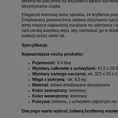
Idealna do pieczenia na wszystkich typach kuchene
utrzymywania ciepła.
Elegancki kremowy kolor sprawia, że brytfanna pre
Emaliowana powierzchnia ułatwia utrzymanie naczyn
temu miejsce najbardziej narażone na uderzenia i t
rant cienką warstwą oleju, aby zachować go w dosk
posłuży przez wiele lat.
Specyfikacja:
Najważniejsze cechy produktu:
Pojemność:
6,4 litra
Wymiary całkowite z uchwytami:
41,5 x 26,5
Wymiary samego naczynia:
ok. 323 x 25 x 1
Waga z pokrywą
- ok. 6,5 kg.
Materiał:
żeliwo emaliowane dwustronnie
Kolor zewnętrzny:
kremowy
Kolor wewnętrzny:
kremowy
Pokrywa:
żeliwna, z uchwytem odpornym na 
Dlaczego warto wybrać żeliwną brytfannę emal