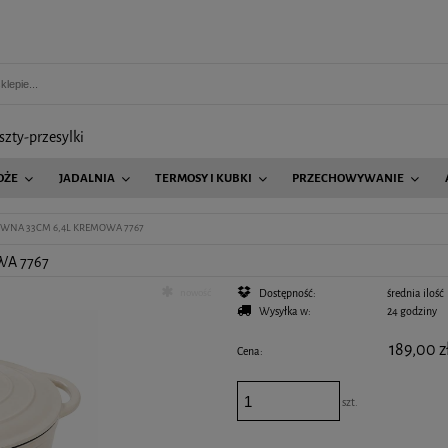
szty-przesylki
OŻE
JADALNIA
TERMOSY I KUBKI
PRZECHOWYWANIE
AGD
WNA 33CM 6,4L KREMOWA 7767
WA 7767
nowość
Dostępność:
średnia ilość
Wysyłka w:
24 godziny
189,00 z
Cena:
szt.