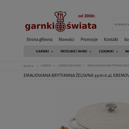
Strona główna
Nowości
Promocje
Kontakt
ko
GARNKI
PATELNIE I WOKI
CZAJNIKI
N
»
»
»
GARNKI
GARNKI ŻELIWNE
EMALIOWANA BRYTFANNA ŻELI
Jesteś w:
EMALIOWANA BRYTFANNA ŻELIWNA 33cm 6,4L KREMO