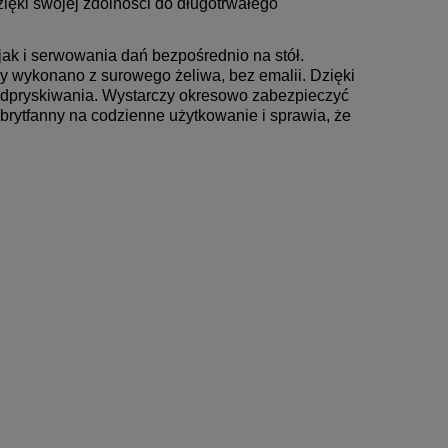
ięki swojej zdolności do długotrwałego
jak i serwowania dań bezpośrednio na stół.
ny wykonano z surowego żeliwa, bez emalii. Dzięki
ej odpryskiwania. Wystarczy okresowo zabezpieczyć
brytfanny na codzienne użytkowanie i sprawia, że