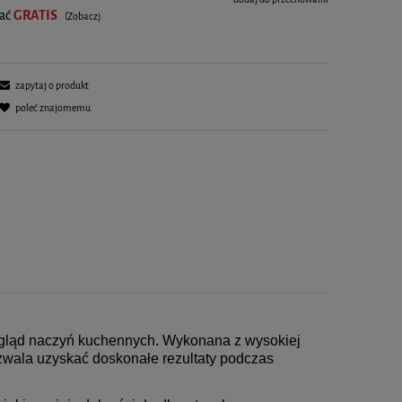
rać
GRATIS
(Zobacz)
zapytaj o produkt
poleć znajomemu
wygląd naczyń kuchennych. Wykonana z wysokiej
zwala uzyskać doskonałe rezultaty podczas