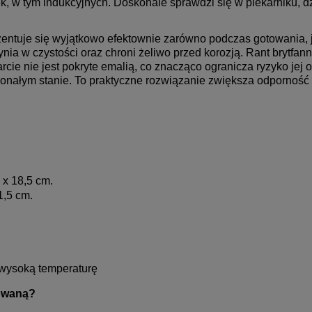
k, w tym indukcyjnych. Doskonale sprawdzi się w piekarniku, dz
zentuje się wyjątkowo efektownie zarówno podczas gotowania, 
ia w czystości oraz chroni żeliwo przed korozją.
Rant brytfan
arcie nie jest pokryte emalią, co znacząco ogranicza ryzyko j
onałym stanie. To praktyczne rozwiązanie zwiększa odporność 
 x 18,5 cm.
1,5 cm.
wysoką temperaturę
iowaną?