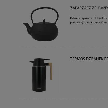
ZAPARZACZ ŻELIWNY 
Dzbanek zaparzacz żeliwny do herb
postawiony na stole stanowić będ
TERMOS DZBANEK PR