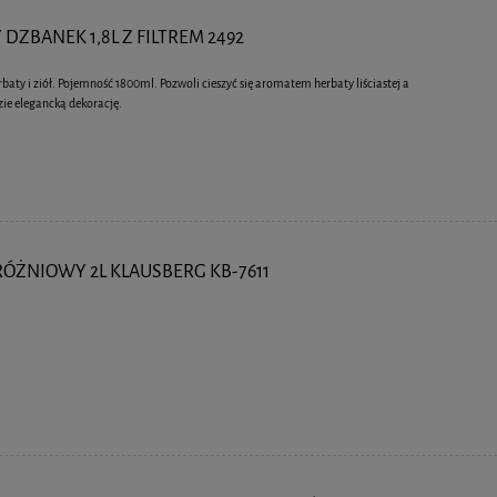
DZBANEK 1,8L Z FILTREM 2492
aty i ziół. Pojemność 1800ml. Pozwoli cieszyć się aromatem herbaty liściastej a
zie elegancką dekorację.
ÓŻNIOWY 2L KLAUSBERG KB-7611