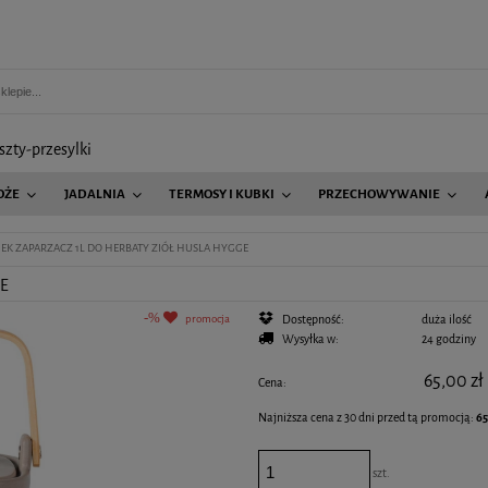
szty-przesylki
OŻE
JADALNIA
TERMOSY I KUBKI
PRZECHOWYWANIE
AGD
EK ZAPARZACZ 1L DO HERBATY ZIÓŁ HUSLA HYGGE
GE
promocja
Dostępność:
duża ilość
Wysyłka w:
24 godziny
65,00 zł
Cena:
Najniższa cena z 30 dni przed tą promocją:
65
Jeżeli produkt jest sprzedawany krócej niż 30 
szt.
wyświetlana jest najniższa cena od momentu