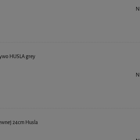
N
zywo HUSLA grey
N
dzewnej 24cm Husla