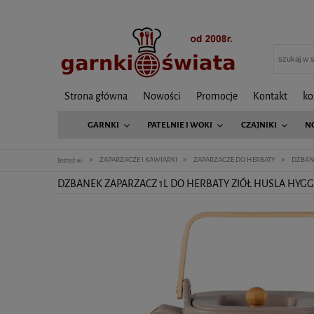
Strona główna
Nowości
Promocje
Kontakt
ko
GARNKI
PATELNIE I WOKI
CZAJNIKI
N
»
»
»
ZAPARZACZE I KAWIARKI
ZAPARZACZE DO HERBATY
DZBAN
Jesteś w:
DZBANEK ZAPARZACZ 1L DO HERBATY ZIÓŁ HUSLA HYG