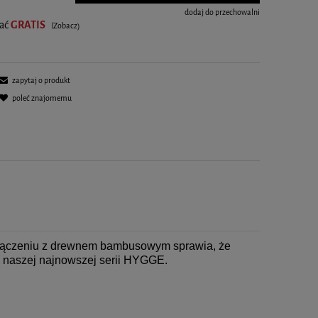
dodaj do przechowalni
rać
GRATIS
(Zobacz)
zapytaj o produkt
poleć znajomemu
 połączeniu z drewnem bambusowym sprawia, że
 z naszej najnowszej serii HYGGE.