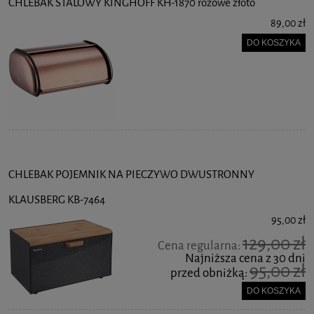
CHLEBAK STALOWY KINGHOFF KH-1870 różowe złoto
89,00 zł
DO KOSZYKA
CHLEBAK POJEMNIK NA PIECZYWO DWUSTRONNY
KLAUSBERG KB-7464
95,00 zł
129,00 zł
Cena regularna:
Najniższa cena z 30 dni
95,00 zł
przed obniżką:
DO KOSZYKA