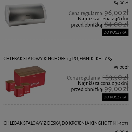
84,00 zł
96,00 zł
Cena regularna:
Najniższa cena z 30 dni
84,00 zł
przed obniżką:
DO KOSZYKA
CHLEBAK STALOWY KINGHOFF + 3 POJEMNIKI KH-1085
99,00 zł
163,90 zł
Cena regularna:
Najniższa cena z 30 dni
99,00 zł
przed obniżką:
DO KOSZYKA
CHLEBAK STALOWY Z DESKĄ DO KROJENIA KINGHOFF KH-1071
79,90 zł