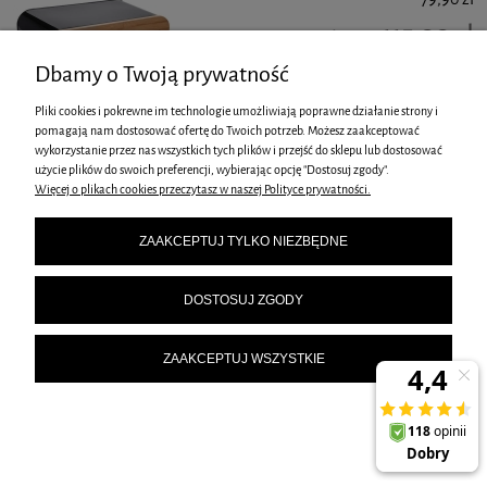
115,00 zł
Cena regularna:
Najniższa cena z 30 dni
Dbamy o Twoją prywatność
79,90 zł
przed obniżką:
DO KOSZYKA
Pliki cookies i pokrewne im technologie umożliwiają poprawne działanie strony i
pomagają nam dostosować ofertę do Twoich potrzeb. Możesz zaakceptować
wykorzystanie przez nas wszystkich tych plików i przejść do sklepu lub dostosować
użycie plików do swoich preferencji, wybierając opcję "Dostosuj zgody".
Więcej o plikach cookies przeczytasz w naszej Polityce prywatności.
CHLEBAK Z ZESTAWEM POJEMNIKÓW KUCHENNYCH
ZAAKCEPTUJ TYLKO NIEZBĘDNE
KINGHOFF KH-1026
99,00 zł
DOSTOSUJ ZGODY
163,90 zł
Cena regularna:
Najniższa cena z 30 dni
99,00 zł
przed obniżką:
ZAAKCEPTUJ WSZYSTKIE
DO KOSZYKA
CHLEBAK STALOWO AKRYLOWY KINGHOFF KH-3208