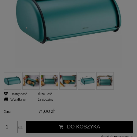
Dostępność:
duża ilość
Wysyłka w:
24 godziny
71,00 zł
Cena:
DO KOSZYKA
szt.
dodaj do przechowalni