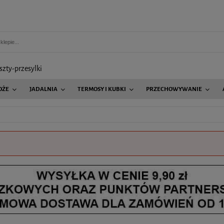
szty-przesylki
OŻE
JADALNIA
TERMOSY I KUBKI
PRZECHOWYWANIE
AGD