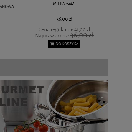
MLEKA 350ML
ELANOWA
PALNIK KU
36,00 zł
Cena regularna:
41,00 zł
36,00 zł
Najniższa cena:
DO KOSZYKA