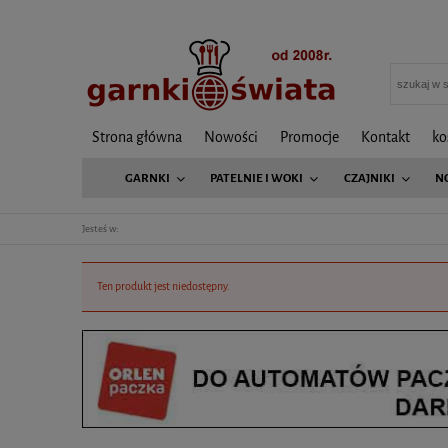
Strona główna
Nowości
Promocje
Kontakt
ko
GARNKI
PATELNIE I WOKI
CZAJNIKI
N
Jesteś w:
Ten produkt jest niedostępny.