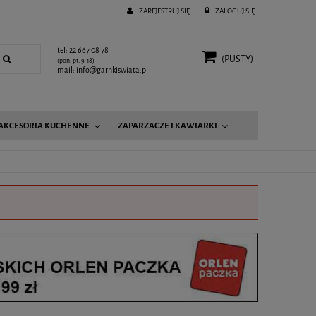
ZAREJESTRUJ SIĘ
ZALOGUJ SIĘ
tel: 22 667 08 78
(PUSTY)
(pon. pt. 9-18)
mail: info@garnkiswiata.pl
AKCESORIA KUCHENNE
ZAPARZACZE I KAWIARKI